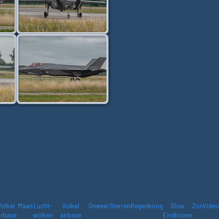
Volkel
Maan
Lucht-
Volkel
Onweer
Sterren
Regenboog
Glow
Zon
Video
irbase
wolken
airbase
Eindhoven