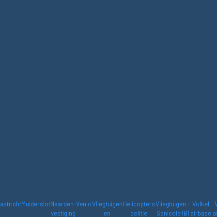
astricht
Muiderslot
Naarden-
Venlo
Vliegtuigen
Helicopters
Vliegtuigen -
Volkel
vestiging
en
politie
Sanicole (B)
airbase
a