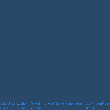
Volkel
Maan
Lucht-
Volkel
Onweer
Sterren
Regenboog
Glow
Zon
Video
irbase
wolken
airbase
Eindhoven