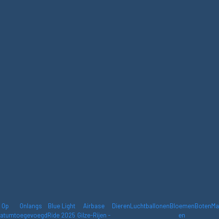
Op
Onlangs
Blue Light
Airbase
Dieren
Luchtballonen
Bloemen
Boten
Ma
atum
toegevoegd
Ride 2025
Gilze-Rijen -
en