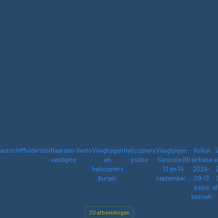
astricht
Muiderslot
Naarden-
Venlo
Vliegtuigen
Helicopters
Vliegtuigen -
Volkel
vestiging
en
politie
Sanicole (B)
airbase
a
helicopters
13 en 14
2024-
burger
september…
09-13
basis
af
bezoek
20 afbeeldingen