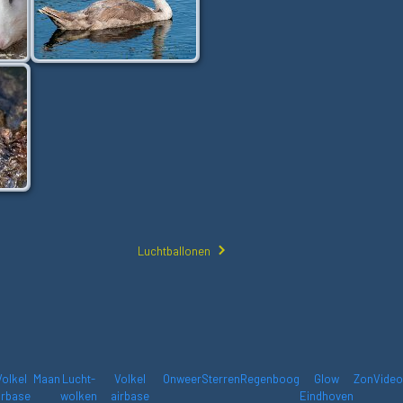
Luchtballonen
Volkel
Maan
Lucht-
Volkel
Onweer
Sterren
Regenboog
Glow
Zon
Video
irbase
wolken
airbase
Eindhoven