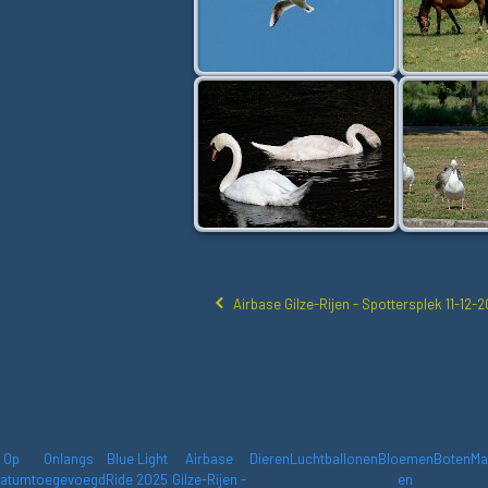
Airbase Gilze-Rijen - Spottersplek 11-12-
Op
Onlangs
Blue Light
Airbase
Dieren
Luchtballonen
Bloemen
Boten
Ma
atum
toegevoegd
Ride 2025
Gilze-Rijen -
en