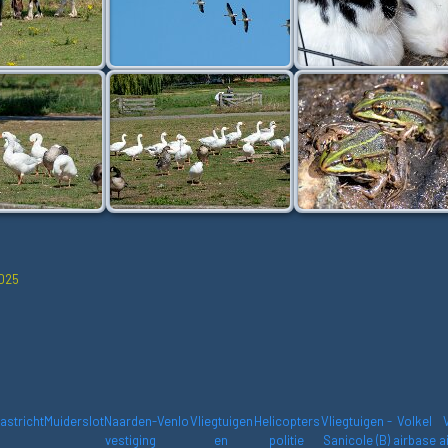
2025
astricht
Muiderslot
Naarden-
Venlo
Vliegtuigen
Helicopters
Vliegtuigen -
Volkel
vestiging
en
politie
Sanicole (B)
airbase
a