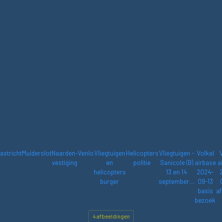
astricht
Muiderslot
Naarden-
Venlo
Vliegtuigen
Helicopters
Vliegtuigen -
Volkel
vestiging
en
politie
Sanicole (B)
airbase
a
helicopters
13 en 14
2024-
burger
september…
09-13
basis
af
bezoek
4 afbeeldingen