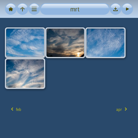
mrt
feb
apr