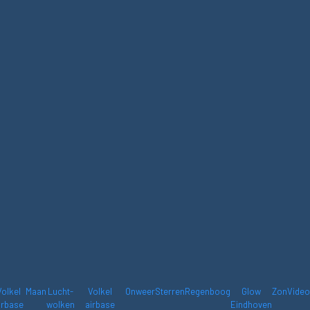
Volkel
Maan
Lucht-
Volkel
Onweer
Sterren
Regenboog
Glow
Zon
Video
irbase
wolken
airbase
Eindhoven