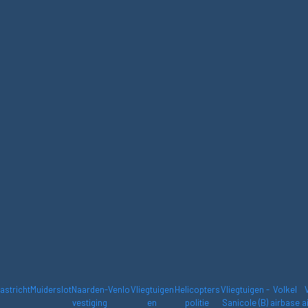
astricht
Muiderslot
Naarden-
Venlo
Vliegtuigen
Helicopters
Vliegtuigen -
Volkel
vestiging
en
politie
Sanicole (B)
airbase
a