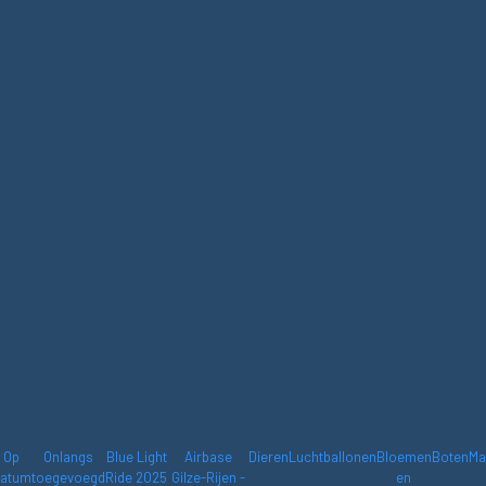
Op
Onlangs
Blue Light
Airbase
Dieren
Luchtballonen
Bloemen
Boten
Ma
atum
toegevoegd
Ride 2025
Gilze-Rijen -
en