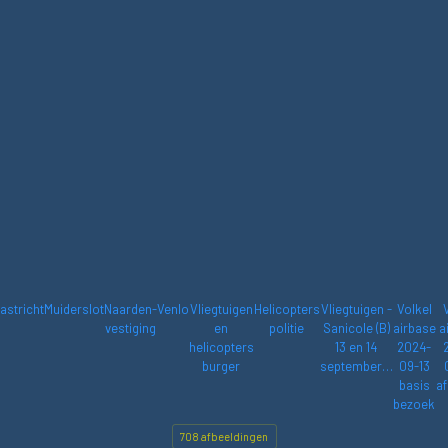
astricht
Muiderslot
Naarden-
Venlo
Vliegtuigen
Helicopters
Vliegtuigen -
Volkel
vestiging
en
politie
Sanicole (B)
airbase
a
helicopters
13 en 14
2024-
burger
september…
09-13
basis
af
bezoek
708 afbeeldingen