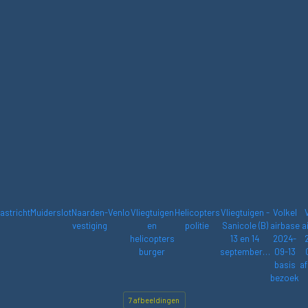
astricht
Muiderslot
Naarden-
Venlo
Vliegtuigen
Helicopters
Vliegtuigen -
Volkel
vestiging
en
politie
Sanicole (B)
airbase
a
helicopters
13 en 14
2024-
burger
september…
09-13
basis
af
bezoek
7 afbeeldingen