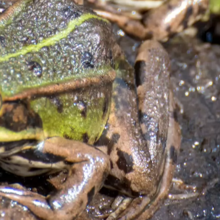
2025
astricht
Muiderslot
Naarden-
Venlo
Vliegtuigen
Helicopters
Vliegtuigen -
Volkel
vestiging
en
politie
Sanicole (B)
airbase
a