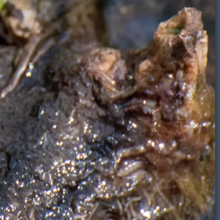
Luchtballonen
Volkel
Maan
Lucht-
Volkel
Onweer
Sterren
Regenboog
Glow
Zon
Video
irbase
wolken
airbase
Eindhoven