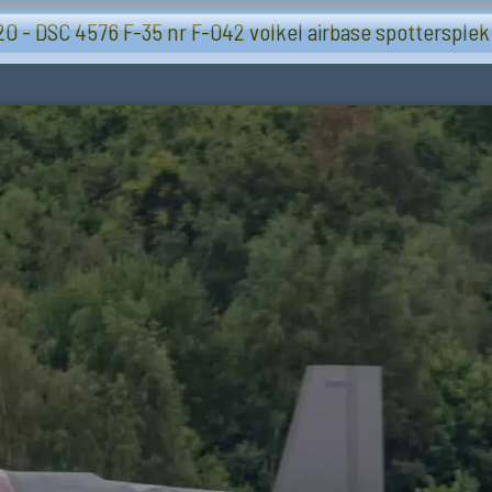
Volkel airbase 2026-07-08 F-35 spottersplek
0 - DSC 4576 F-35 nr F-042 volkel airbase spottersplek