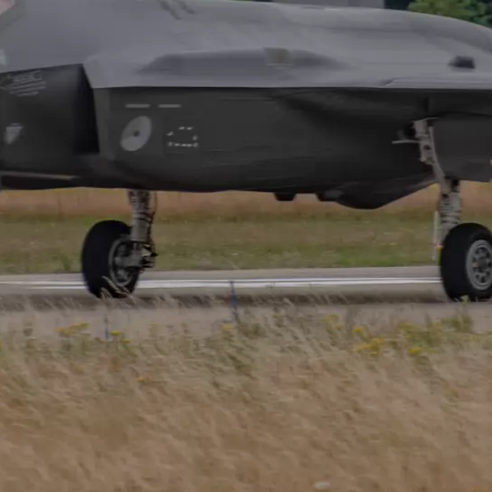
astricht
Muiderslot
Naarden-
Venlo
Vliegtuigen
Helicopters
Vliegtuigen -
Volkel
vestiging
en
politie
Sanicole (B)
airbase
a