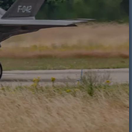
Onweer
Volkel
Maan
Lucht-
Volkel
Onweer
Sterren
Regenboog
Glow
Zon
Video
irbase
wolken
airbase
Eindhoven