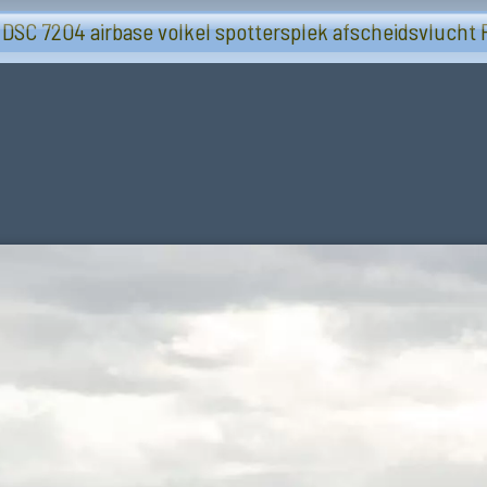
Volkel airbase 2024-09-27 afscheid F-16
 DSC 7204 airbase volkel spottersplek afscheidsvlucht 