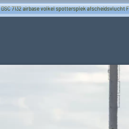
Volkel airbase 2024-09-27 afscheid F-16
 DSC 7132 airbase volkel spottersplek afscheidsvlucht F