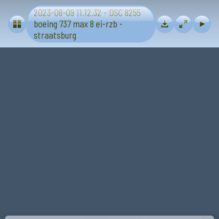
2023-08-09 11.12.32 - DSC 8255
Vliegtuigen en helicopters burger
boeing 737 max 8 ei-rzb -
straatsburg