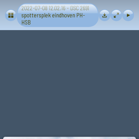
2022-07-08 12.02.16 - DSC 2691
Vliegtuigen en helicopters burger
spottersplek eindhoven PH-
HSB