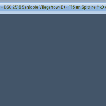
Vliegtuigen - Sanicole (B) 13 en 14 september 20
- DSC 2516 Sanicole Vliegshow (B) - F16 en Spitfire MkX