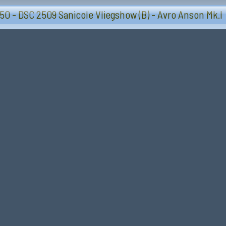
Vliegtuigen - Sanicole (B) 13 en 14 september 20
50 - DSC 2509 Sanicole Vliegshow (B) - Avro Anson Mk.I