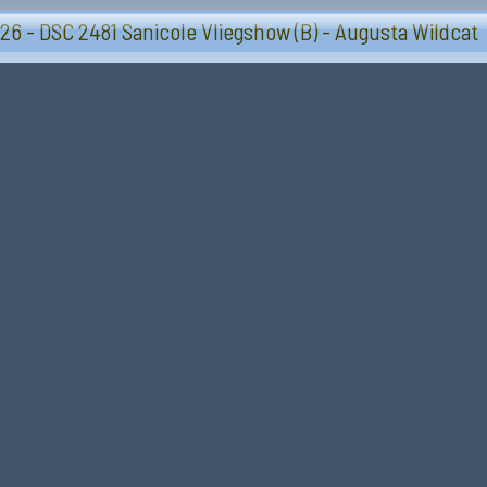
Vliegtuigen - Sanicole (B) 13 en 14 september 20
26 - DSC 2481 Sanicole Vliegshow (B) - Augusta Wildcat