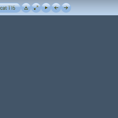
25
ecat T15