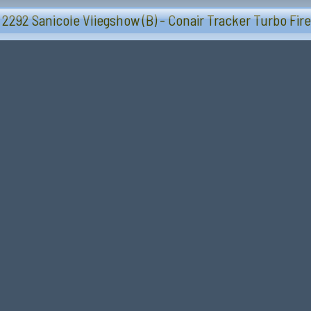
Vliegtuigen - Sanicole (B) 13 en 14 september 20
 2292 Sanicole Vliegshow (B) - Conair Tracker Turbo Fir