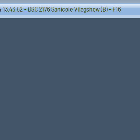
Vliegtuigen - Sanicole (B) 13 en 14 september 20
13.43.52 - DSC 2176 Sanicole Vliegshow (B) - F16