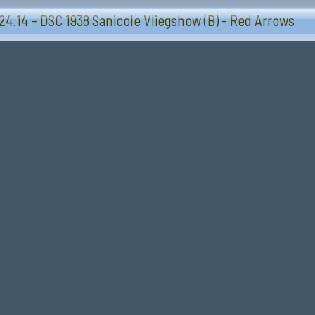
Vliegtuigen - Sanicole (B) 13 en 14 september 20
24.14 - DSC 1938 Sanicole Vliegshow (B) - Red Arrows