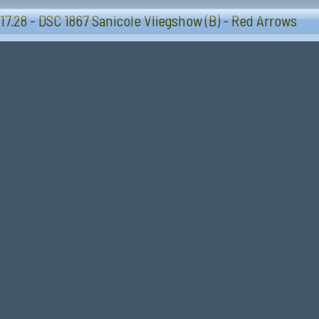
Vliegtuigen - Sanicole (B) 13 en 14 september 20
17.28 - DSC 1867 Sanicole Vliegshow (B) - Red Arrows