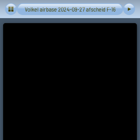
Video's
Volkel airbase 2024-09-27 afscheid F-16
F-16 Fighting
Blue Light Ride
Falcon Airbase
Venlo eo 10-12-
Volkel - One of the
2025
last flights 24-09-
2024
Zon