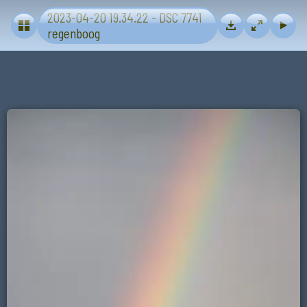
2023-04-20 19.34.22 - DSC 7741
Regenboog
regenboog
Sterren
Glow Eindhoven Laser afstand 47 km