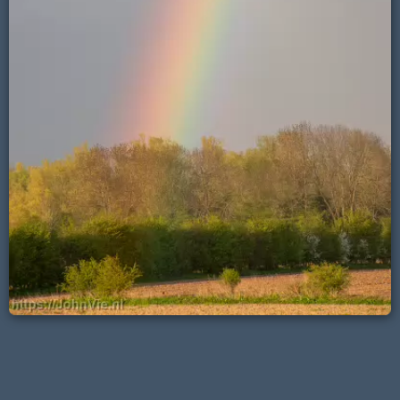
astricht
Muiderslot
Naarden-
Venlo
Vliegtuigen
Helicopters
Vliegtuigen -
Volkel
vestiging
en
politie
Sanicole (B)
airbase
a
helicopters
13 en 14
2024-
burger
september…
09-13
basis
af
bezoek
5 afbeeldingen