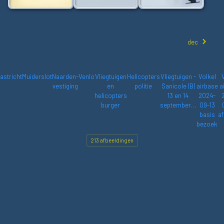
dec
astricht
Muiderslot
Naarden-
Venlo
Vliegtuigen
Helicopters
Vliegtuigen -
Volkel
vestiging
en
politie
Sanicole (B)
airbase
a
helicopters
13 en 14
2024-
burger
september…
09-13
basis
af
bezoek
213 afbeeldingen