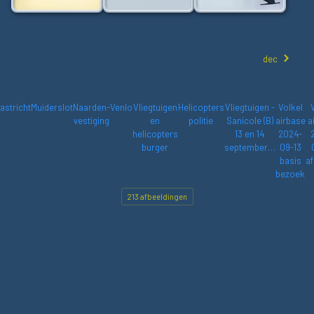
dec
astricht
Muiderslot
Naarden-
Venlo
Vliegtuigen
Helicopters
Vliegtuigen -
Volkel
vestiging
en
politie
Sanicole (B)
airbase
a
helicopters
13 en 14
2024-
burger
september…
09-13
basis
af
bezoek
213 afbeeldingen