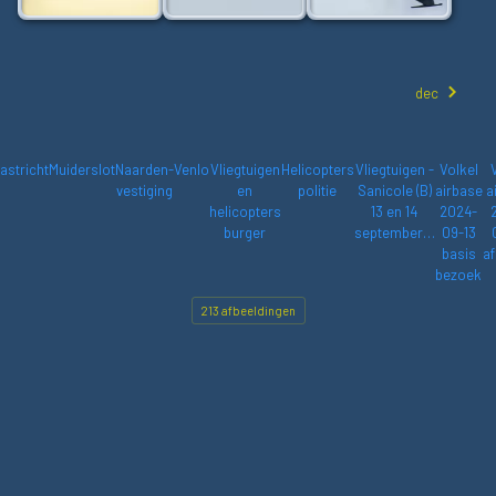
dec
astricht
Muiderslot
Naarden-
Venlo
Vliegtuigen
Helicopters
Vliegtuigen -
Volkel
vestiging
en
politie
Sanicole (B)
airbase
a
helicopters
13 en 14
2024-
burger
september…
09-13
basis
af
bezoek
213 afbeeldingen