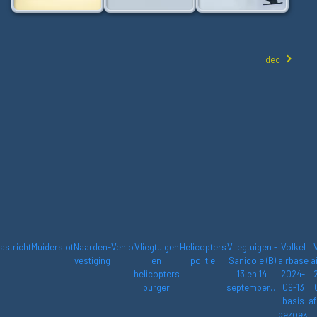
dec
astricht
Muiderslot
Naarden-
Venlo
Vliegtuigen
Helicopters
Vliegtuigen -
Volkel
vestiging
en
politie
Sanicole (B)
airbase
a
helicopters
13 en 14
2024-
burger
september…
09-13
basis
af
bezoek