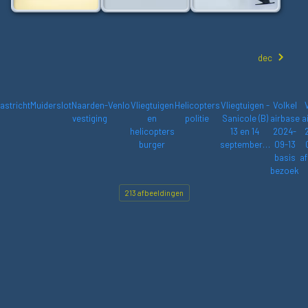
dec
astricht
Muiderslot
Naarden-
Venlo
Vliegtuigen
Helicopters
Vliegtuigen -
Volkel
vestiging
en
politie
Sanicole (B)
airbase
a
helicopters
13 en 14
2024-
burger
september…
09-13
basis
af
bezoek
213 afbeeldingen