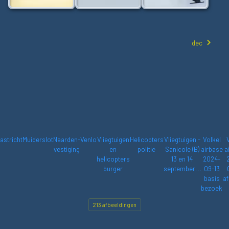
dec
astricht
Muiderslot
Naarden-
Venlo
Vliegtuigen
Helicopters
Vliegtuigen -
Volkel
vestiging
en
politie
Sanicole (B)
airbase
a
helicopters
13 en 14
2024-
burger
september…
09-13
basis
af
bezoek
213 afbeeldingen