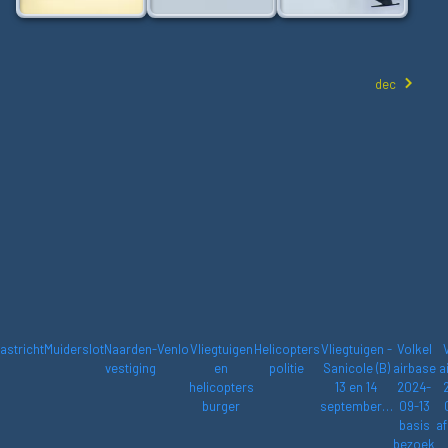
dec
astricht
Muiderslot
Naarden-
Venlo
Vliegtuigen
Helicopters
Vliegtuigen -
Volkel
vestiging
en
politie
Sanicole (B)
airbase
a
helicopters
13 en 14
2024-
burger
september…
09-13
basis
af
bezoek