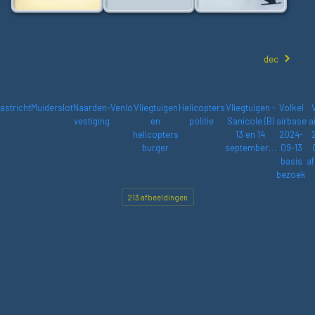
dec
astricht
Muiderslot
Naarden-
Venlo
Vliegtuigen
Helicopters
Vliegtuigen -
Volkel
vestiging
en
politie
Sanicole (B)
airbase
a
helicopters
13 en 14
2024-
burger
september…
09-13
basis
af
bezoek
213 afbeeldingen