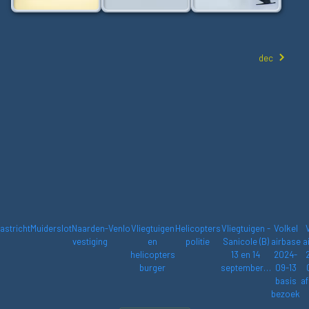
dec
astricht
Muiderslot
Naarden-
Venlo
Vliegtuigen
Helicopters
Vliegtuigen -
Volkel
vestiging
en
politie
Sanicole (B)
airbase
a
helicopters
13 en 14
2024-
burger
september…
09-13
basis
af
bezoek