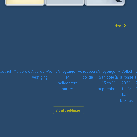
dec
astricht
Muiderslot
Naarden-
Venlo
Vliegtuigen
Helicopters
Vliegtuigen -
Volkel
vestiging
en
politie
Sanicole (B)
airbase
a
helicopters
13 en 14
2024-
burger
september…
09-13
basis
af
bezoek
213 afbeeldingen