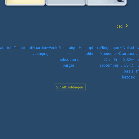
dec
astricht
Muiderslot
Naarden-
Venlo
Vliegtuigen
Helicopters
Vliegtuigen -
Volkel
vestiging
en
politie
Sanicole (B)
airbase
a
helicopters
13 en 14
2024-
burger
september…
09-13
basis
af
bezoek
213 afbeeldingen