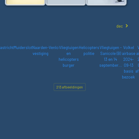
dec
astricht
Muiderslot
Naarden-
Venlo
Vliegtuigen
Helicopters
Vliegtuigen -
Volkel
vestiging
en
politie
Sanicole (B)
airbase
a
helicopters
13 en 14
2024-
burger
september…
09-13
basis
af
bezoek
213 afbeeldingen