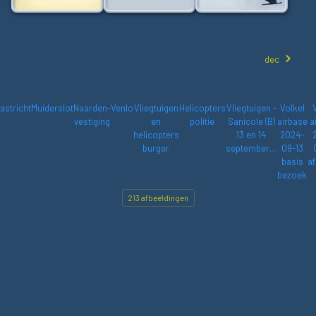
dec
astricht
Muiderslot
Naarden-
Venlo
Vliegtuigen
Helicopters
Vliegtuigen -
Volkel
vestiging
en
politie
Sanicole (B)
airbase
a
helicopters
13 en 14
2024-
burger
september…
09-13
basis
af
bezoek
213 afbeeldingen