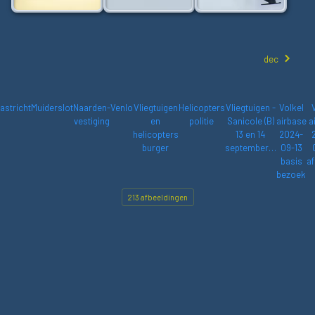
dec
astricht
Muiderslot
Naarden-
Venlo
Vliegtuigen
Helicopters
Vliegtuigen -
Volkel
vestiging
en
politie
Sanicole (B)
airbase
a
helicopters
13 en 14
2024-
burger
september…
09-13
basis
af
bezoek
213 afbeeldingen