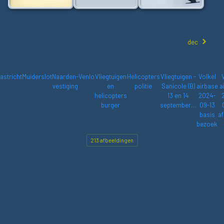
dec
astricht
Muiderslot
Naarden-
Venlo
Vliegtuigen
Helicopters
Vliegtuigen -
Volkel
vestiging
en
politie
Sanicole (B)
airbase
a
helicopters
13 en 14
2024-
burger
september…
09-13
basis
af
bezoek
213 afbeeldingen