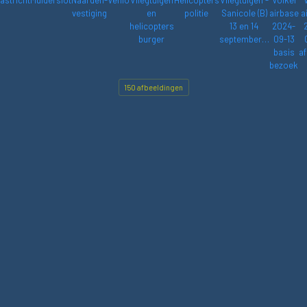
astricht
Muiderslot
Naarden-
Venlo
Vliegtuigen
Helicopters
Vliegtuigen -
Volkel
vestiging
en
politie
Sanicole (B)
airbase
a
helicopters
13 en 14
2024-
burger
september…
09-13
basis
af
bezoek
150 afbeeldingen