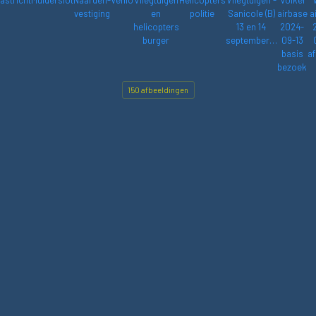
vestiging
en
politie
Sanicole (B)
airbase
a
helicopters
13 en 14
2024-
burger
september…
09-13
basis
af
bezoek
150 afbeeldingen