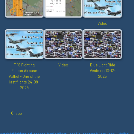
Video
F-16 Fighting
Video
Blue Light Ride
Falcon Airbase
Venlo eo 10-12-
Volkel - One of the
2025
last flights 24-09-
2024
sep
astricht
Muiderslot
Naarden-
Venlo
Vliegtuigen
Helicopters
Vliegtuigen -
Volkel