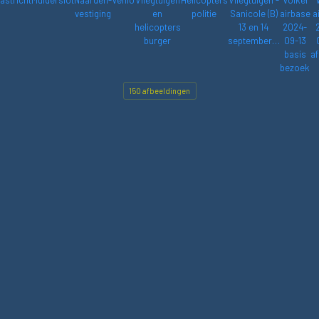
astricht
Muiderslot
Naarden-
Venlo
Vliegtuigen
Helicopters
Vliegtuigen -
Volkel
vestiging
en
politie
Sanicole (B)
airbase
a
helicopters
13 en 14
2024-
burger
september…
09-13
basis
af
bezoek
150 afbeeldingen