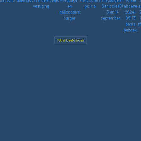
astricht
Muiderslot
Naarden-
Venlo
Vliegtuigen
Helicopters
Vliegtuigen -
Volkel
vestiging
en
politie
Sanicole (B)
airbase
a
helicopters
13 en 14
2024-
burger
september…
09-13
basis
af
bezoek
150 afbeeldingen