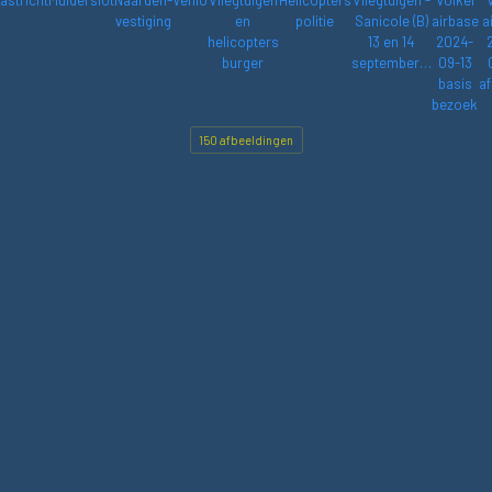
astricht
Muiderslot
Naarden-
Venlo
Vliegtuigen
Helicopters
Vliegtuigen -
Volkel
vestiging
en
politie
Sanicole (B)
airbase
a
helicopters
13 en 14
2024-
burger
september…
09-13
basis
af
bezoek
150 afbeeldingen