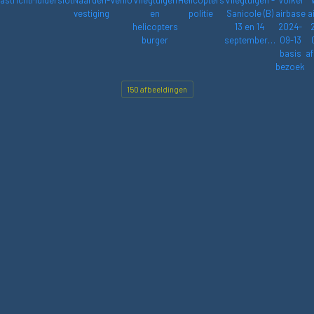
astricht
Muiderslot
Naarden-
Venlo
Vliegtuigen
Helicopters
Vliegtuigen -
Volkel
vestiging
en
politie
Sanicole (B)
airbase
a
helicopters
13 en 14
2024-
burger
september…
09-13
basis
af
bezoek
150 afbeeldingen