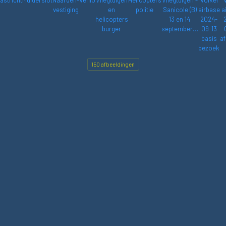
astricht
Muiderslot
Naarden-
Venlo
Vliegtuigen
Helicopters
Vliegtuigen -
Volkel
vestiging
en
politie
Sanicole (B)
airbase
a
helicopters
13 en 14
2024-
burger
september…
09-13
basis
af
bezoek
150 afbeeldingen