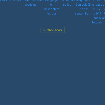
astricht
Muiderslot
Naarden-
Venlo
Vliegtuigen
Helicopters
Vliegtuigen -
Volkel
vestiging
en
politie
Sanicole (B)
airbase
a
helicopters
13 en 14
2024-
burger
september…
09-13
basis
af
bezoek
150 afbeeldingen