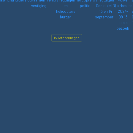
vestiging
en
politie
Sanicole (B)
airbase
a
helicopters
13 en 14
2024-
burger
september…
09-13
basis
af
bezoek
150 afbeeldingen