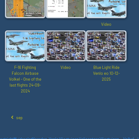
Video
F-16 Fighting
Video
Blue Light Ride
Falcon Airbase
Venlo eo 10-12-
Volkel - One of the
2025
last flights 24-09-
2024
sep
astricht
Muiderslot
Naarden-
Venlo
Vliegtuigen
Helicopters
Vliegtuigen -
Volkel