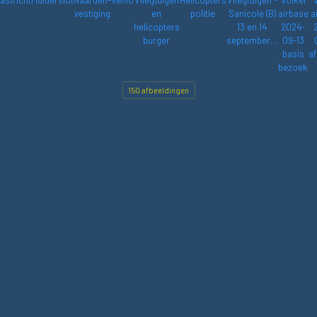
astricht
Muiderslot
Naarden-
Venlo
Vliegtuigen
Helicopters
Vliegtuigen -
Volkel
vestiging
en
politie
Sanicole (B)
airbase
a
helicopters
13 en 14
2024-
burger
september…
09-13
basis
af
bezoek
150 afbeeldingen