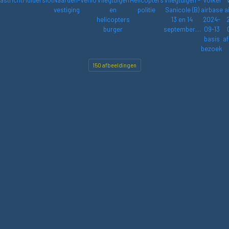
astricht
Muiderslot
Naarden-
Venlo
Vliegtuigen
Helicopters
Vliegtuigen -
Volkel
vestiging
en
politie
Sanicole (B)
airbase
a
helicopters
13 en 14
2024-
burger
september…
09-13
basis
af
bezoek
150 afbeeldingen