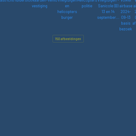
astricht
Muiderslot
Naarden-
Venlo
Vliegtuigen
Helicopters
Vliegtuigen -
Volkel
vestiging
en
politie
Sanicole (B)
airbase
a
helicopters
13 en 14
2024-
burger
september…
09-13
basis
af
bezoek
150 afbeeldingen